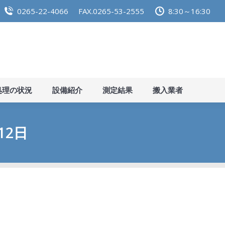
0265-22-4066
FAX.0265-53-2555
8:30～16:30
らせ
施設紹介
し尿処理の状況
設備紹介
測定結
処理の状況
設備紹介
測定結果
搬入業者
12日