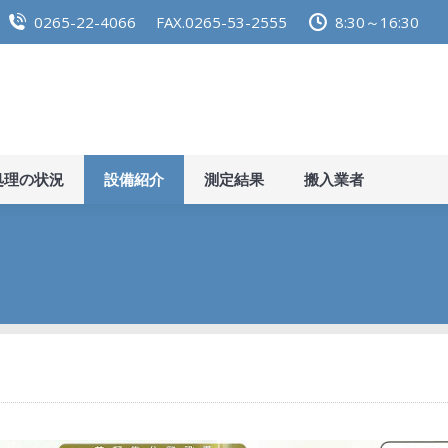
0265-22-4066
FAX.0265-53-2555
8:30～16:30
らせ
施設紹介
し尿処理の状況
設備紹介
測定結
処理の状況
設備紹介
測定結果
搬入業者