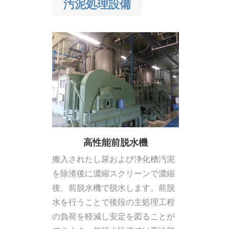
汚泥処理設備
高性能前脱水機
搬入されたし尿および浄化槽汚泥
を除渣後に濃縮スクリーンで濃縮
後、前脱水機で脱水します。前脱
水を行うことで後段の主処理工程
の負荷を軽減し安定を図ることが