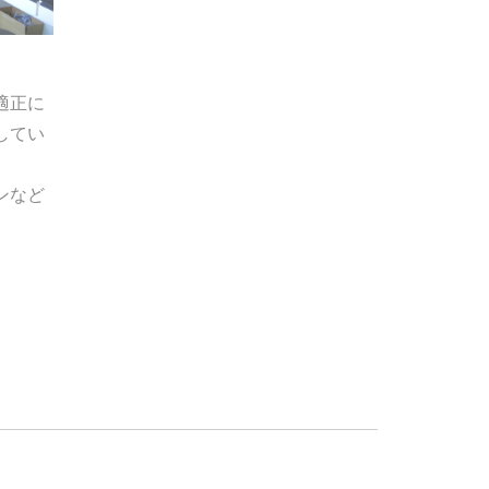
適正に
してい
ンなど
。