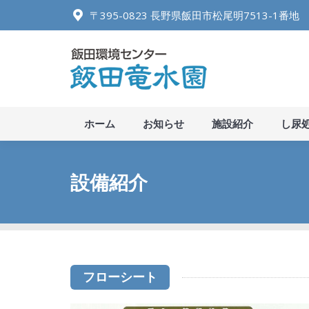
〒395-0823 長野県飯田市松尾明7513-1番地
ホーム
お知
ホーム
お知らせ
施設紹介
し尿
設備紹介
フローシート