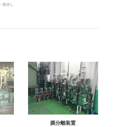
・脱水し
膜分離装置