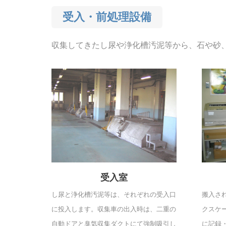
受入・前処理設備
収集してきたし尿や浄化槽汚泥等から、石や砂
受入室
し尿と浄化槽汚泥等は、それぞれの受入口
搬入さ
に投入します。収集車の出入時は、二重の
クスケ
自動ドアと臭気収集ダクトにて強制吸引し
に記録