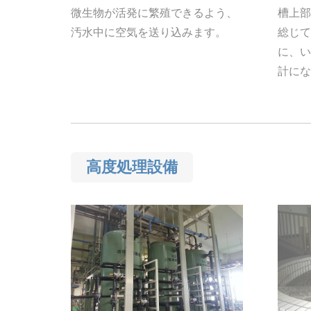
微生物が活発に繁殖できるよう、
槽上部
汚水中に空気を送り込みます。
総じて
に、い
計にな
高度処理設備