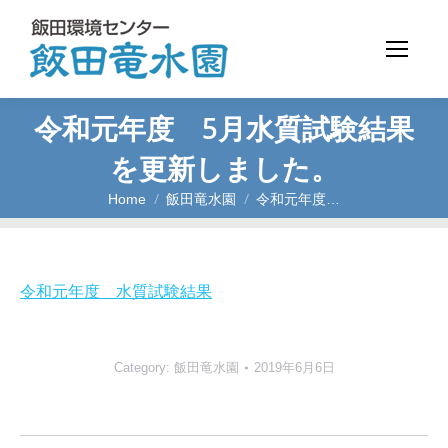
令和元年度 5月水質試験結果
を更新しました。
Home
飯田竜水園
令和元年度…
You are here:
令和元年度 水質試験結果
Category:
飯田竜水園
2019年6月6日