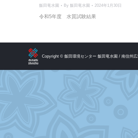
飯田竜水園
By
飯田竜水園
2024年1月30日
令和5年度 水質試験結果
Copyright © 飯田環境センター 飯田竜水園 / 南信州広域連合. 