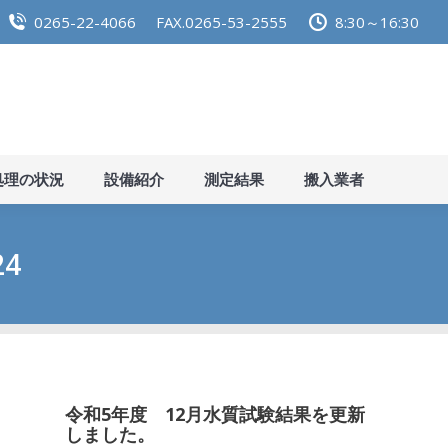
0265-22-4066
FAX.0265-53-2555
8:30～16:30
らせ
施設紹介
し尿処理の状況
設備紹介
測定結
処理の状況
設備紹介
測定結果
搬入業者
24
令和5年度 12月水質試験結果を更新
しました。