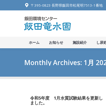
〒395-0823 長野県飯田市松尾明7513-1番地
ホーム
お知
ホーム
お知らせ
施設紹介
し尿
Monthly Archives:
1月 20
令和5年度 1月水質試験結果を更新し
ました。