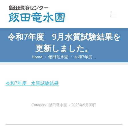
令和7年度 9月水質試験結果を
更新しました。
Home
飯田竜水園
令和7年度…
You are here:
令和7年度 水質試験結果
Category:
飯田竜水園
2025年9月30日