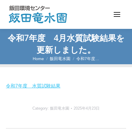
令和7年度 4月水質試験結果を
更新しました。
Home
飯田竜水園
令和7年度…
You are here:
令和7年度 水質試験結果
Category:
飯田竜水園
2025年4月23日