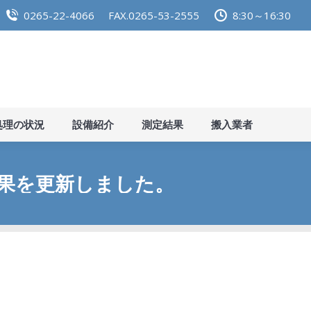
0265-22-4066
FAX.0265-53-2555
8:30～16:30
らせ
施設紹介
し尿処理の状況
設備紹介
測定結
処理の状況
設備紹介
測定結果
搬入業者
結果を更新しました。