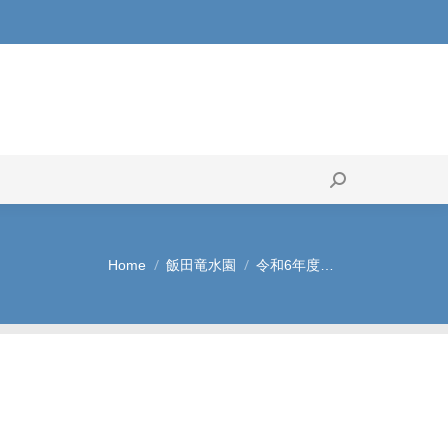
果
搬入業者
Search:
Search:
Home
飯田竜水園
令和6年度…
You are here: