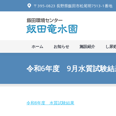
〒395-0823 長野県飯田市松尾明7513-1番地
ホーム
お知
ホーム
お知らせ
施設紹介
し尿
令和6年度 9月水質試験
令和6年度 水質試験結果